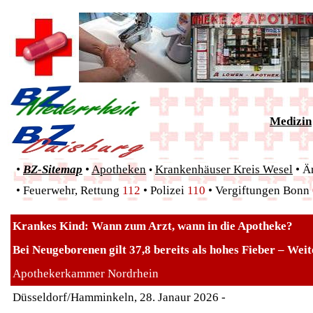
Medizin
•
BZ-Sitemap
•
Apotheken
Krankenhäuser Kreis Wesel
•
Är
•
•
Feuerwehr, Rettung
112
• Polizei
110
•
Vergiftungen Bonn
Krankes Kind: Wann zum Arzt, wann in die Apotheke?
Bei Neugeborenen gilt 37,8 bereits als hohes Fieber – Weit
Apothekerkammer Nordrhein
Düsseldorf/Hamminkeln, 28. Janaur 2026 -