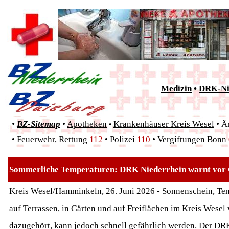
Medizin
•
DRK-Ni
•
BZ-Sitemap
•
Apotheken
Krankenhäuser Kreis Wesel
•
Är
•
•
Feuerwehr, Rettung
112
• Polizei
110
•
Vergiftungen Bonn
Sommerliche Temperaturen: DRK Niederrhein warnt vor G
Kreis Wesel/Hamminkeln, 26. Juni 2026 - Sonnenschein, Te
auf Terrassen, in Gärten und auf Freiflächen im Kreis Wesel
dazugehört, kann jedoch schnell gefährlich werden. Der DRK