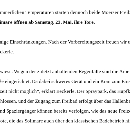
merlichen Temperaturen starten dennoch beide Moerser Freib
mare öffnen ab Samstag, 23. Mai, ihre Tore
.
ige Einschränkungen. Nach der Vorbereitungszeit freuen wir un
ckerle.
iese. Wegen der zuletzt anhaltenden Regenfälle sind die Arbei
ße eingerichtet. Da dabei schweres Gerät und ein Kran zum Ein
zeit nicht möglich“, erklärt Beckerle. Der Spraypark, das Hüpfk
lossen, und der Zugang zum Freibad erfolgt über das Hallenba
nd Spaziergänger können bereits verfolgen, wie das neue Freiz
ote, die das Solimare auch über den klassischen Badebetrieb hi