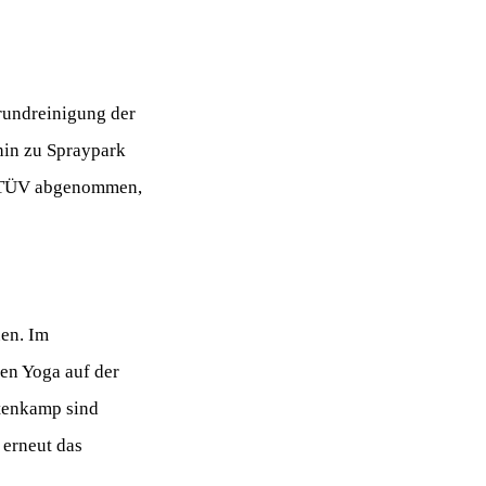
rundreinigung der
hin zu Spraypark
om TÜV abgenommen,
uen. Im
en Yoga auf der
tenkamp sind
 erneut das