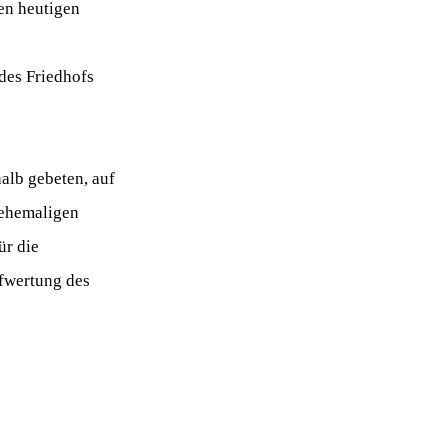
en heutigen
 des Friedhofs
alb gebeten, auf
 ehemaligen
ür die
fwertung des