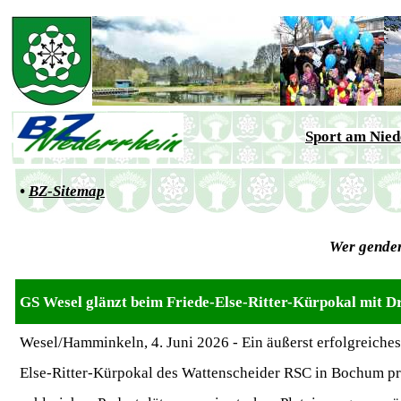
Sport am Nied
•
BZ-Sitemap
W
e
r gender
GS Wesel glänzt beim Friede-Else-Ritter-Kürpokal mit Dr
Wesel/Hamminkeln, 4. Juni 2026 - Ein äußerst erfolgreiche
Else-Ritter-Kürpokal des Wattenscheider RSC in Bochum prä