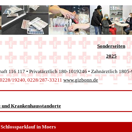
Sonderseiten
2025
haft
116 117
•
Privatärztlich 180-1019246
• Zahnärztlich
1805-
0228/19240,
0228/287-33211
www.gizbonn.de
e und Krankenhausstandorte
 Schlossparklauf in Moers