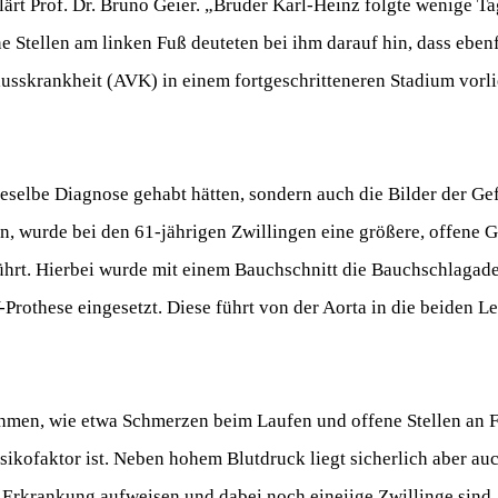
ärt Prof. Dr. Bruno Geier. „Bruder Karl-Heinz folgte wenige Tag
e Stellen am linken Fuß deuteten bei ihm darauf hin, dass ebenf
usskrankheit (AVK) in einem fortgeschritteneren Stadium vorli
dieselbe Diagnose gehabt hätten, sondern auch die Bilder der Ge
n, wurde bei den 61-jährigen Zwillingen eine größere, offene 
hrt. Hierbei wurde mit einem Bauchschnitt die Bauchschlagade
-Prothese eingesetzt. Diese führt von der Aorta in die beiden L
 nehmen, wie etwa Schmerzen beim Laufen und offene Stellen an
sikofaktor ist. Neben hohem Blutdruck liegt sicherlich aber au
Erkrankung aufweisen und dabei noch eineiige Zwillinge sind.