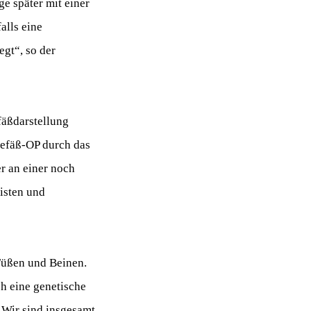
e später mit einer
alls eine
egt“, so der
fäßdarstellung
Gefäß-OP durch das
r an einer noch
eisten und
 Füßen und Beinen.
ch eine genetische
 Wir sind insgesamt