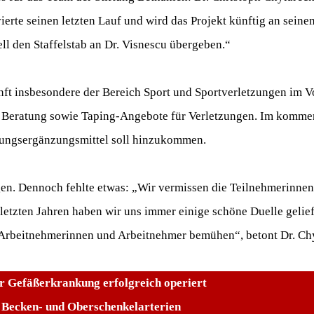
ierte seinen letzten Lauf und wird das Projekt künftig an seine
ll den Staffelstab an Dr. Visnescu übergeben.“
nft insbesondere der Bereich Sport und Sportverletzungen im V
he Beratung sowie Taping-Angebote für Verletzungen. Im kommen
rungsergänzungsmittel soll hinzukommen.
en. Dennoch fehlte etwas: „Wir vermissen die Teilnehmerinne
tzten Jahren haben wir uns immer einige schöne Duelle geliefer
de Arbeitnehmerinnen und Arbeitnehmer bemühen“, betont Dr. Ch
er Gefäßerkrankung erfolgreich operiert
r Becken- und Oberschenkelarterien