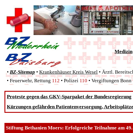
Medizin
•
BZ-Sitemap
•
Krankenhäuser Kreis Wesel
•
Ärztl. Bereitsc
•
Feuerwehr, Rettung
112
• Polizei
110
•
Vergiftungen Bonn
Proteste gegen das GKV-Sparpaket der Bundesregierung
Kürzungen gefährden Patientenversorgung, Arbeitsplätz
Stiftung Bethanien Moers: Erfolgreiche Teilnahme am 49.