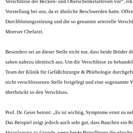
Verschlüsse der Becken- und Oberschenkelarterien vor“, erkl
Vorstellung bei uns, da er ähnliche Beschwerden hatte. Offen
Durchblutungsstörung und die so genannte arterielle Verschl
Moerser Chefarzt.
Besonders sei an dieser Stelle nicht nur, dass beide Brüder 
sahen nahezu identisch aus. Um die Verschlüsse zu behandel
Team der Klinik für Gefäßchirurgie & Phlebologie durchgefü
nicht verschlossenen Stelle freigelegt und eine sogenannte Y
überbrückt so den Verschluss.
Prof. Dr. Geier betont: „Es ist wichtig, Symptome ernst zu
Das Beispiel zeigt jedoch auch sehr gut, dass Rauchen ein Ri
Veranlagung zu Grunde, wenn beide Betroffenen die gleiche 