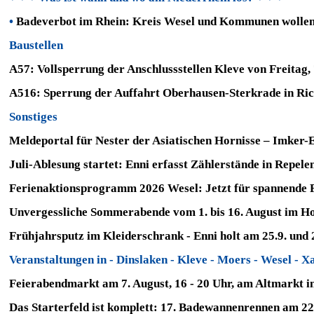
•
Badeverbot im Rhein: Kreis Wesel und Kommunen wollen 
Baustellen
A57: Vollsperrung der Anschlussstellen Kleve von Freitag, 
A516: Sperrung der Auffahrt Oberhausen-Sterkrade in Rich
Sonstiges
Meldeportal für Nester der Asiatischen Hornisse – Imker-
Juli-Ablesung startet: Enni erfasst Zählerstände in Repele
Ferienaktionsprogramm 2026 Wesel: Jetzt für spannende 
Unvergessliche Sommerabende vom 1. bis 16. August im H
Frühjahrsputz im Kleiderschrank - Enni holt am 25.9. und 
Veranstaltungen in -
Dinslaken
-
Kleve
-
Moers
-
Wesel
-
Xa
Feierabendmarkt
am 7. August, 16 - 20 Uhr, am Altmar
kt i
Das Starterfeld ist komplett: 17. Badewannenrennen am 2