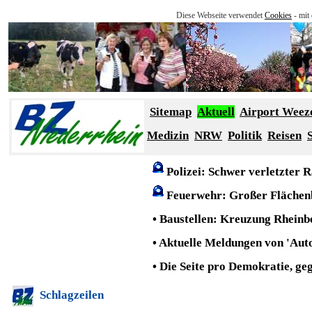
Diese Webseite verwendet
Cookies
- mit
Sitemap
Aktuell
Airport Weez
Medizin
NRW
Politik
Reisen
Polizei:
Schwer verletzter R
Feuerwehr
:
Großer Flächen
•
Baustellen
:
Kreuzung Rheinber
•
Aktuelle Meldungen von 'Aut
•
Die Seite pro Demokratie, ge
Schlagzeilen